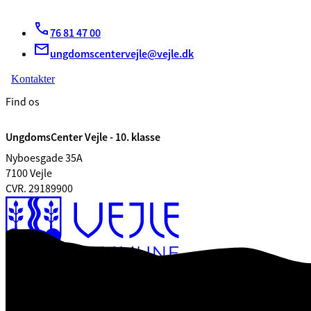
76 81 47 00
ungdomscentervejle@vejle.dk
Kontakter
Find os
UngdomsCenter Vejle - 10. klasse
Nyboesgade 35A
7100 Vejle
CVR. 29189900
Tilgængelighedserklæring
Databeskyttelse