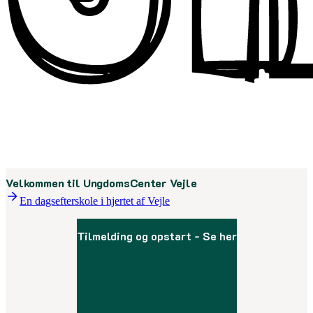
Menu
Velkommen til UngdomsCenter Vejle
En dagsefterskole i hjertet af Vejle
Tilmelding og opstart - Se her